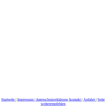
Startseite
|
Impressum | datenschutzerklärung |
kontakt
|
Anfahrt
|
Seite
weiterempfehlen